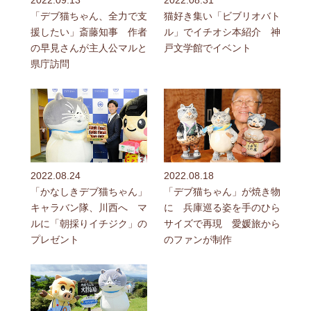
「デブ猫ちゃん、全力で支
猫好き集い「ビブリオバト
援したい」斎藤知事 作者
ル」でイチオシ本紹介 神
の早見さんが主人公マルと
戸文学館でイベント
県庁訪問
2022.08.24
2022.08.18
「かなしきデブ猫ちゃん」
「デブ猫ちゃん」が焼き物
キャラバン隊、川西へ マ
に 兵庫巡る姿を手のひら
ルに「朝採りイチジク」の
サイズで再現 愛媛旅から
プレゼント
のファンが制作